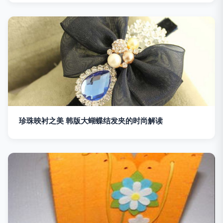
珍珠映衬之美 韩版大蝴蝶结发夹的时尚解读