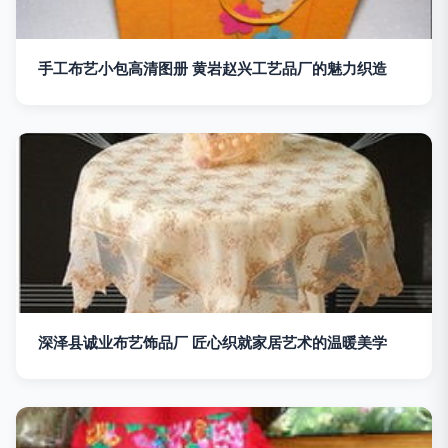
手工布艺小包高清图册 黄岩赵兴工艺品厂的魅力织造
深泽县诚业布艺饰品厂 匠心织就家居艺术的温暖美学