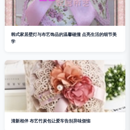
韩式家居壁灯与布艺饰品的温馨碰撞 点亮生活的细节美
学
清新相伴 布艺竹炭包让爱车告别异味烦恼