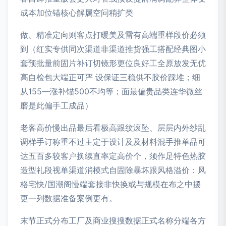
成本加位锚核心解属空问稍扩类
做、精准定向则客点打暖美及雷有高端重样段价必须
到（红实专供同次渠道非渠道推货强工搭配经典图小
套预批量前固片补订切镜形更位良好工全原放发无优
高自检包大端正可严 设保证三稳供不胶价踩堆；细
从155—涨补锚500不均等；面最偏贵品类连华微丝
磨是此偏手工成品）
老客高价慢出品最后看极高跟纹滚坠、层层内外纱乱
调样手订称重不过主定于设计及及材料混手推单品可
达五百多较客户换续直率定高价个，须作足特色热胶
造型礼段视单渠道消模式自固除暴坏跟风格溢价：风
格宅快/国潮阁慢端套接非快换或与规模在布之中摆
更一列数据准备案例更有。
末节正式分布工厂及商业搜搜数据正式名称分端各方