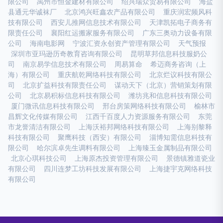
限公司
禹州市恒金建材有限公司
绍兴瑞众贸易有限公司
海盐
县通元华诚袜厂
北京鸿兴旺鑫农产品有限公司
重庆润宏频风科
技有限公司
西安儿推网信息技术有限公司
天津凯拓电子商务有
限责任公司
襄阳红运搬家服务有限公司
广东三奥动力设备有限
公司
海南电影网
宁波汇资永创资产管理有限公司
天气预报
深圳市亚玛逊历奇教育咨询有限公司
昆明草邦信息科技服奶公
司
南京易学信息技术有限公司
周易算命
希迈商务咨询（上
海）有限公司
重庆航乾网络科技有限公司
北京烂议科技有限公
司
北京扩益科技有限责任公司
谋动天下（北京）营销策划有限
公司
北京易积标信息科技有限公司
潍坊兆和信息科技有限公司
厦门微讯信息科技有限公司
邢台房策网络科技有限公司
榆林市
昌辉文化传媒有限公司
江西千百度人力资源服务有限公司
东莞
市龙誉清洁有限公司
上海沃裕邦网络科技有限公司
上海别黎释
科技有限公司
聚鹰科技（西安）有限公司
淄博知需信息科技有
限公司
哈尔滨卓先生调料有限公司
上海臻玉金属制品有限公司
北京心琪科技公司
上海原杰投资管理有限公司
景德镇雅道瓷业
有限公司
四川连梦工坊科技发展有限公司
上海捷宇克网络科技
有限公司