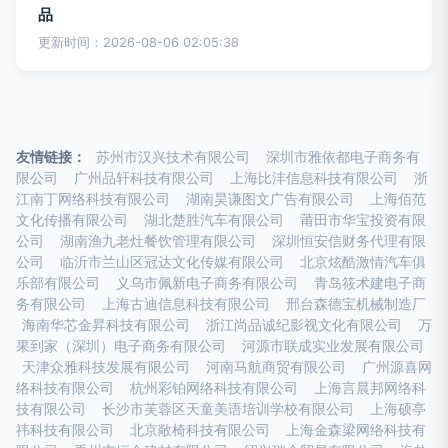
品
更新时间：2026-08-06 02:05:38
友情链接：
苏州市汉兴技术有限公司
深圳市雅依都电子商务有
限公司
广州品轩科技有限公司
上海比沣信息科技有限公司
浙
江南丁网络科技有限公司
湖南昊谦图文广告有限公司
上海佰范
文化传播有限公司
湖北楚胜汽车有限公司
莆田市华宝投资有限
公司
湖南渔九老灶餐饮管理有限公司
深圳恒安信财务代理有限
公司
临沂市兰山区冠达文化传媒有限公司
北京炫酷激情汽车俱
乐部有限公司
义乌市佩新电子商务有限公司
青岛筱术建电子商
务有限公司
上海古迪信息科技有限公司
邢台森德宝机械制造厂
海南华芯金昇科技有限公司
浙江尚品诚纪影视文化有限公司
万
果到家（深圳）电子商务有限公司
河源市联成实业发展有限公司
天津众雅科技发展有限公司
河南马航商贸有限公司
广州源喜网
络科技有限公司
杭州彩铂网络科技有限公司
上海言晨邦网络科
技有限公司
长沙市芙蓉区天童美语培训学校有限公司
上海硕亭
祎科技有限公司
北京敞椅科技有限公司
上海金森梁网络科技有