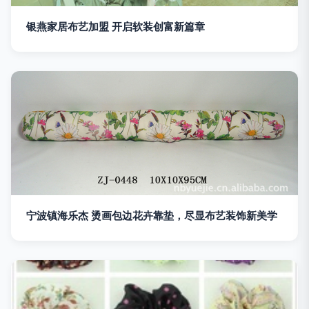
银燕家居布艺加盟 开启软装创富新篇章
宁波镇海乐杰 烫画包边花卉靠垫，尽显布艺装饰新美学